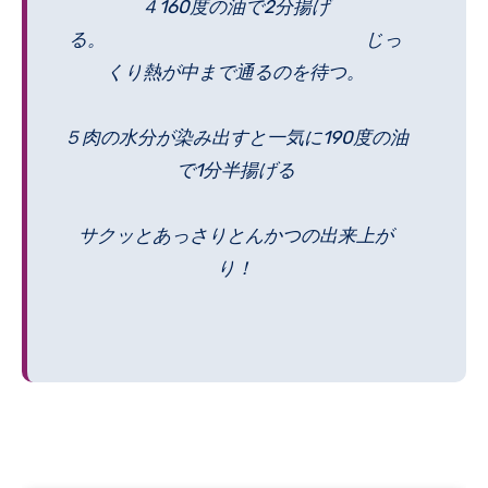
４160度の油で2分揚げ
る。 じっ
くり熱が中まで通るのを待つ。
５肉の水分が染み出すと一気に190度の油
で1分半揚げる
サクッとあっさりとんかつの出来上が
り！