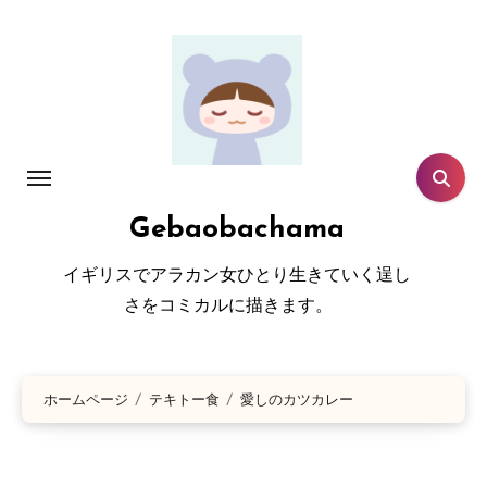
コ
ン
テ
ン
ツ
に
ス
Gebaobachama
キ
ッ
イギリスでアラカン女ひとり生きていく逞し
プ
さをコミカルに描きます。
ホームページ
テキトー食
愛しのカツカレー