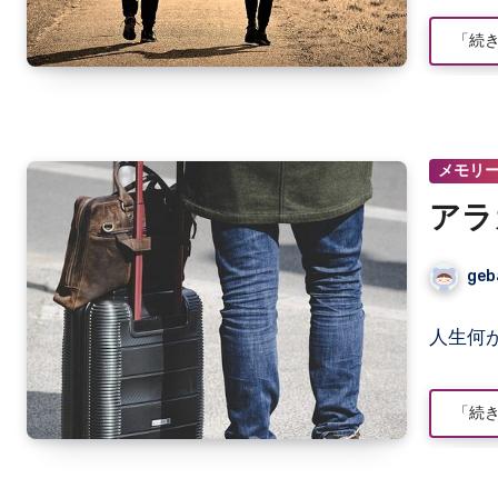
「続
メモリ
アラ
geb
人生何
「続