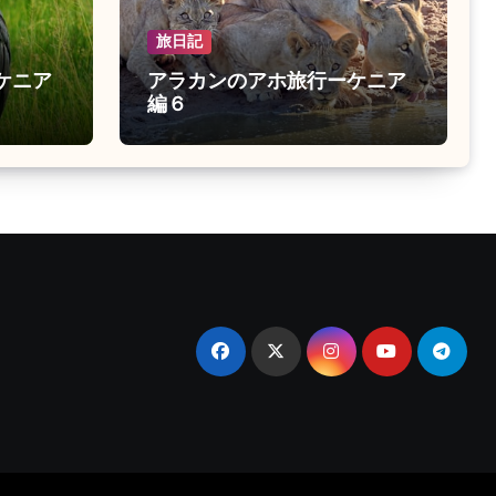
旅日記
ケニア
アラカンのアホ旅行ーケニア
編６