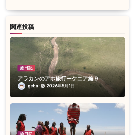
関連投稿
旅日記
アラカンのアホ旅行ーケニア編９
geba-
2026年5月1日
旅日記