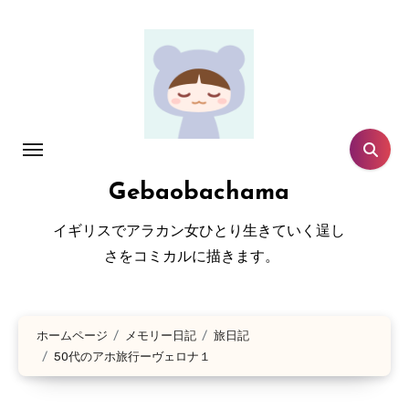
コ
ン
テ
ン
ツ
に
ス
Gebaobachama
キ
ッ
イギリスでアラカン女ひとり生きていく逞し
プ
さをコミカルに描きます。
ホームページ
メモリー日記
旅日記
50代のアホ旅行ーヴェロナ１