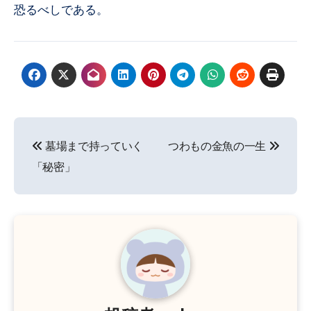
恐るべしである。
投
墓場まで持っていく
つわもの金魚の一生
稿
「秘密」
ナ
ビ
ゲ
ー
シ