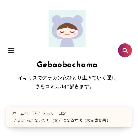
コ
ン
テ
ン
ツ
に
ス
Gebaobachama
キ
ッ
イギリスでアラカン女ひとり生きていく逞し
プ
さをコミカルに描きます。
ホームページ
メモリー日記
忘れられないひと（女）になる方法（未完成効果）