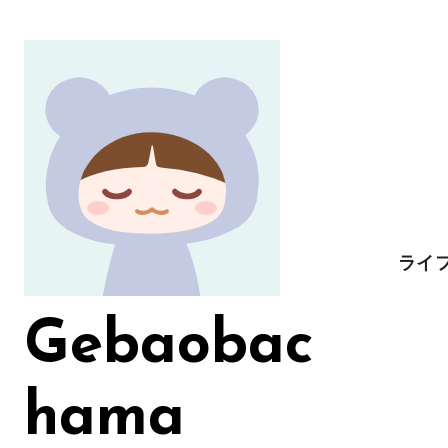
コ
ン
テ
ン
ツ
に
ス
キ
ッ
ライ
プ
Gebaobac
hama