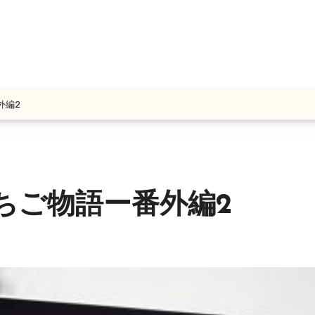
外編2
ちご物語ー番外編2