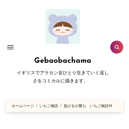
コ
ン
テ
ン
ツ
に
ス
Gebaobachama
キ
ッ
イギリスでアラカン女ひとり生きていく逞し
プ
さをコミカルに描きます。
ホームページ
いちご物語
負けるが勝ち いちご物語19