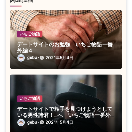
関連投稿
いちご物語
デートサイトのお勉強 いちご物語ー番
外編４
geba-
2021年5月4日
いちご物語
デートサイトで相手を見つけようとして
いる男性諸君！…へ いちご物語ー番外
編３
geba-
2021年5月4日