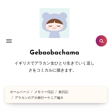
コ
ン
テ
ン
ツ
に
ス
Gebaobachama
キ
ッ
イギリスでアラカン女ひとり生きていく逞し
プ
さをコミカルに描きます。
ホームページ
メモリー日記
旅日記
アラカンのアホ旅行ーケニア編６