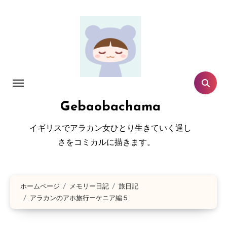
コ
ン
テ
ン
ツ
に
ス
Gebaobachama
キ
ッ
イギリスでアラカン女ひとり生きていく逞し
プ
さをコミカルに描きます。
ホームページ
メモリー日記
旅日記
アラカンのアホ旅行ーケニア編５