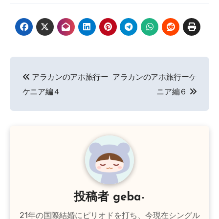
投
アラカンのアホ旅行ー
アラカンのアホ旅行ーケ
稿
ケニア編４
ニア編６
ナ
ビ
ゲ
ー
シ
投稿者
geba-
ョ
21年の国際結婚にピリオドを打ち、今現在シングル