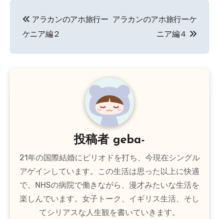
投
アラカンのアホ旅行ー
アラカンのアホ旅行ーケ
稿
ケニア編２
ニア編４
ナ
ビ
ゲ
ー
シ
投稿者
geba-
ョ
21年の国際結婚にピリオドを打ち、今現在シングル
ン
アゲインしています。この生活は思った以上に快適
で、NHSの病院で働きながら、漫才みたいな生活を
楽しんでいます。女子トーク、イギリス生活、そし
てシリアスな人生観を書いていきます。