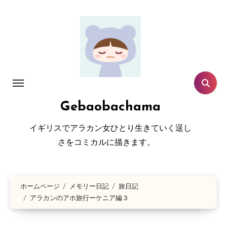
コ
ン
テ
ン
ツ
に
ス
Gebaobachama
キ
ッ
イギリスでアラカン女ひとり生きていく逞し
プ
さをコミカルに描きます。
ホームページ
メモリー日記
旅日記
アラカンのアホ旅行ーケニア編３