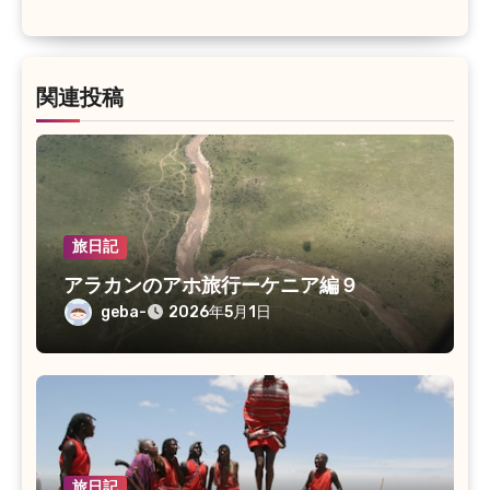
関連投稿
旅日記
アラカンのアホ旅行ーケニア編９
geba-
2026年5月1日
旅日記