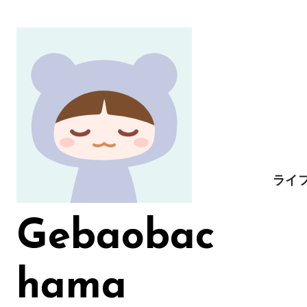
コ
ン
テ
ン
ツ
に
ス
キ
ッ
ライ
プ
Gebaobac
hama