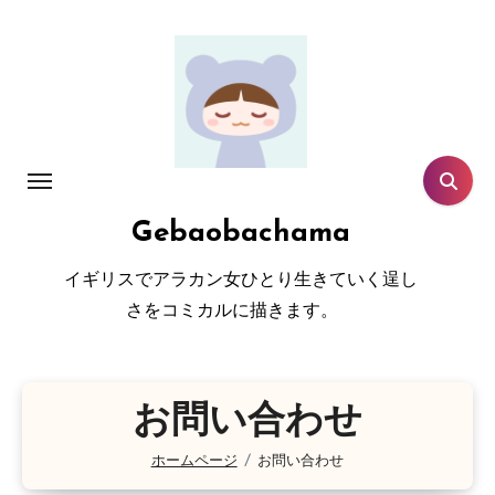
コ
ン
テ
ン
ツ
に
ス
Gebaobachama
キ
ッ
イギリスでアラカン女ひとり生きていく逞し
プ
さをコミカルに描きます。
お問い合わせ
ホームページ
お問い合わせ